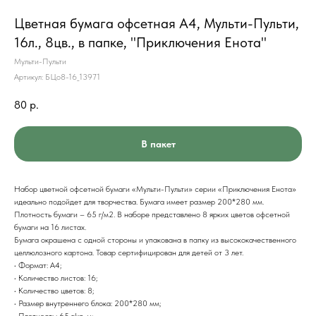
Цветная бумага офсетная А4, Мульти-Пульти,
16л., 8цв., в папке, "Приключения Енота"
Мульти-Пульти
Артикул:
БЦо8-16_13971
80
р.
В пакет
Набор цветной офсетной бумаги «Мульти-Пульти» серии «Приключения Енота»
идеально подойдет для творчества. Бумага имеет размер 200*280 мм.
Плотность бумаги – 65 г/м2. В наборе представлено 8 ярких цветов офсетной
бумаги на 16 листах.
Бумага окрашена с одной стороны и упакована в папку из высококачественного
целлюлозного картона. Товар сертифицирован для детей от 3 лет.
• Формат: А4;
• Количество листов: 16;
• Количество цветов: 8;
• Размер внутреннего блока: 200*280 мм;
• Плотность: 65 г/кв. м;