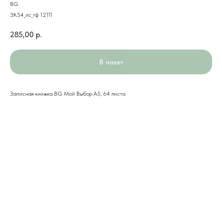
BG
ЗК54_лс_тф 12111
285,00
р.
В пакет
Записная книжка BG Мой Выбор А5, 64 листа