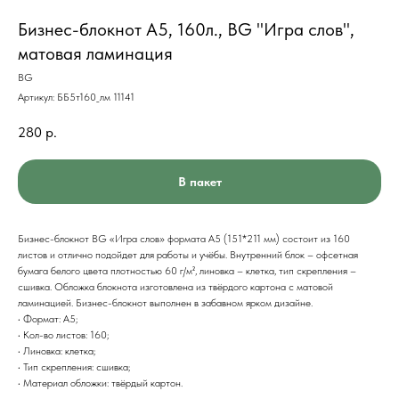
Бизнес-блокнот А5, 160л., BG "Игра слов",
матовая ламинация
BG
Артикул:
ББ5т160_лм 11141
280
р.
В пакет
Бизнес-блокнот BG «Игра слов» формата А5 (151*211 мм) состоит из 160
листов и отлично подойдет для работы и учёбы. Внутренний блок – офсетная
бумага белого цвета плотностью 60 г/м², линовка – клетка, тип скрепления –
сшивка. Обложка блокнота изготовлена из твёрдого картона с матовой
ламинацией. Бизнес-блокнот выполнен в забавном ярком дизайне.
• Формат: А5;
• Кол-во листов: 160;
• Линовка: клетка;
• Тип скрепления: сшивка;
• Материал обложки: твёрдый картон.