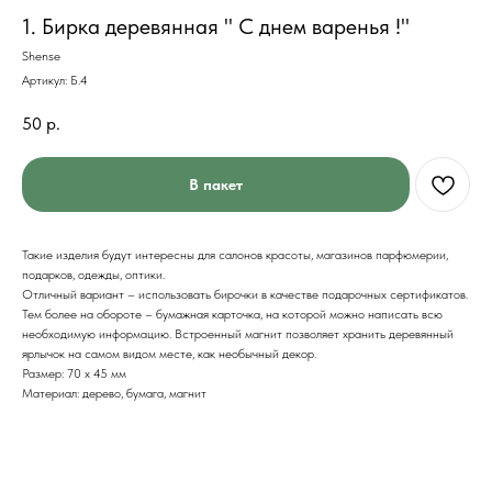
1. Бирка деревянная " С днем варенья !"
Shense
Артикул:
Б.4
50
р.
В пакет
Такие изделия будут интересны для салонов красоты, магазинов парфюмерии,
подарков, одежды, оптики.
Отличный вариант – использовать бирочки в качестве подарочных сертификатов.
Тем более на обороте – бумажная карточка, на которой можно написать всю
необходимую информацию. Встроенный магнит позволяет хранить деревянный
ярлычок на самом видом месте, как необычный декор.
Размер: 70 х 45 мм
Материал: дерево, бумага, магнит