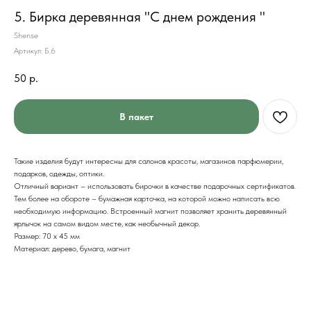
5. Бирка деревянная "С днем рождения "
Shense
Артикул:
Б.6
50
р.
В пакет
Такие изделия будут интересны для салонов красоты, магазинов парфюмерии,
подарков, одежды, оптики.
Отличный вариант – использовать бирочки в качестве подарочных сертификатов.
Тем более на обороте – бумажная карточка, на которой можно написать всю
необходимую информацию. Встроенный магнит позволяет хранить деревянный
ярлычок на самом видом месте, как необычный декор.
Размер: 70 х 45 мм
Материал: дерево, бумага, магнит