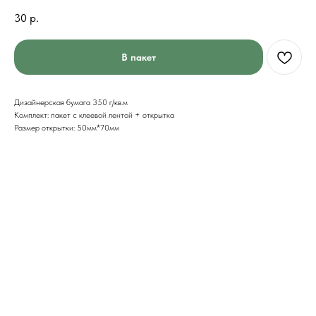
30
р.
В пакет
Дизайнерская бумага 350 г/кв.м
Комплект: пакет с клеевой лентой + открытка
Размер открытки: 50мм*70мм