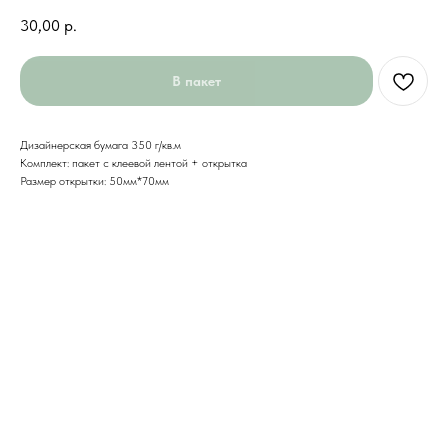
30,00
р.
В пакет
Дизайнерская бумага 350 г/кв.м
Комплект: пакет с клеевой лентой + открытка
Размер открытки: 50мм*70мм