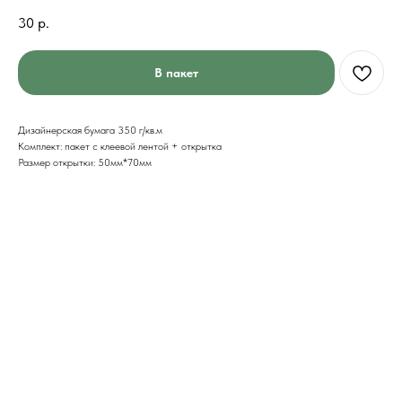
30
р.
В пакет
Дизайнерская бумага 350 г/кв.м
Комплект: пакет с клеевой лентой + открытка
Размер открытки: 50мм*70мм