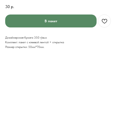
30
р.
В пакет
Дизайнерская бумага 350 г/кв.м
Комплект: пакет с клеевой лентой + открытка
Размер открытки: 50мм*70мм.