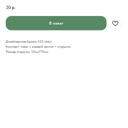
30
р.
В пакет
Дизайнерская бумага 350 г/кв.м
Комплект: пакет с клеевой лентой + открытка
Размер открытки: 50мм*70мм