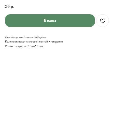
30
р.
В пакет
Дизайнерская бумага 350 г/кв.м
Комплект: пакет с клеевой лентой + открытка
Размер открытки: 50мм*70мм