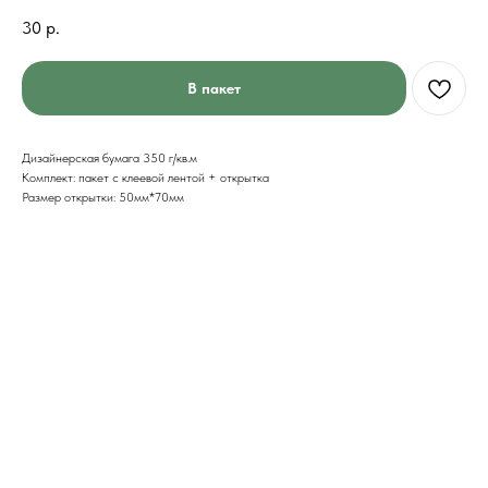
30
р.
В пакет
Дизайнерская бумага 350 г/кв.м
Комплект: пакет с клеевой лентой + открытка
Размер открытки: 50мм*70мм