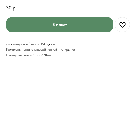
30
р.
В пакет
Дизайнерская бумага 350 г/кв.м
Комплект: пакет с клеевой лентой + открытка
Размер открытки: 50мм*70мм