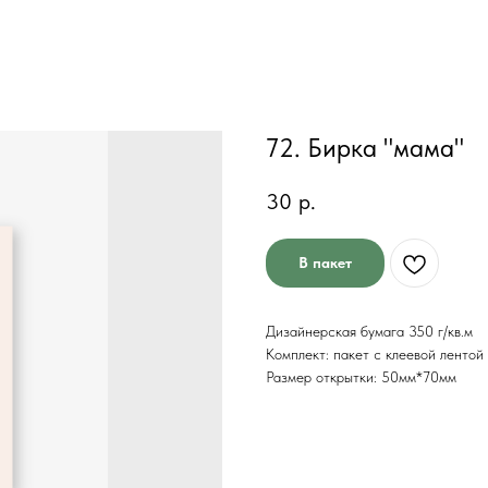
72. Бирка "мама"
30
р.
В пакет
Дизайнерская бумага 350 г/кв.м
Комплект: пакет с клеевой лентой
Размер открытки: 50мм*70мм