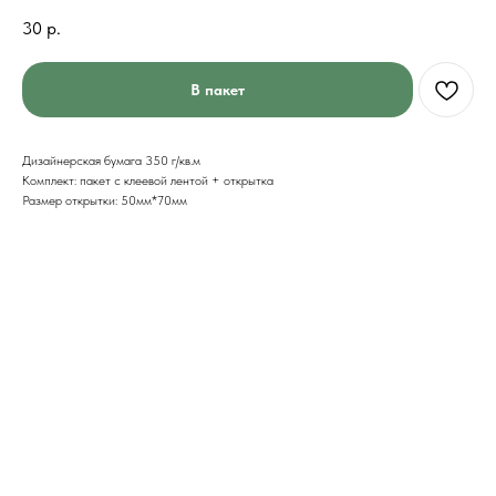
30
р.
В пакет
Дизайнерская бумага 350 г/кв.м
Комплект: пакет с клеевой лентой + открытка
Размер открытки: 50мм*70мм