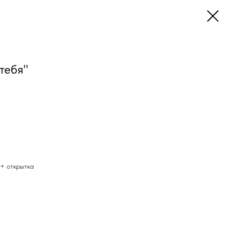
тебя"
 + открытка