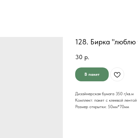
128. Бирка "люблю 
30
р.
В пакет
Дизайнерская бумага 350 г/кв.м
Комплект: пакет с клеевой лентой
Размер открытки: 50мм*70мм