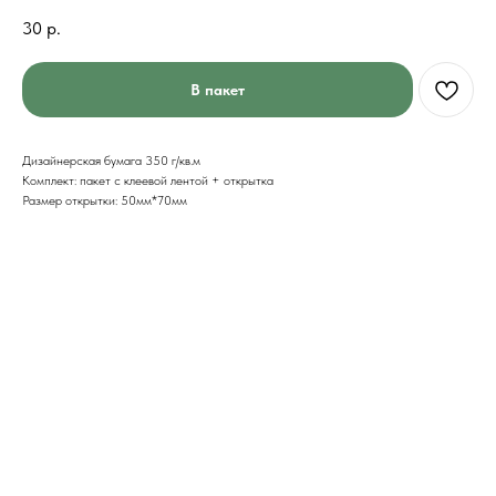
30
р.
В пакет
Дизайнерская бумага 350 г/кв.м
Комплект: пакет с клеевой лентой + открытка
Размер открытки: 50мм*70мм