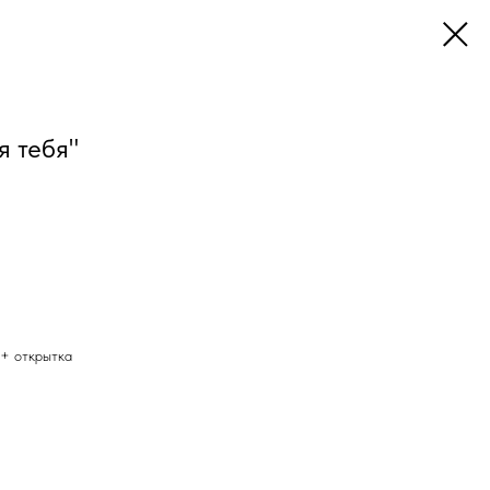
я тебя"
 + открытка