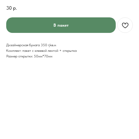
30
р.
В пакет
Дизайнерская бумага 350 г/кв.м
Комплект: пакет с клеевой лентой + открытка
Размер открытки: 50мм*70мм