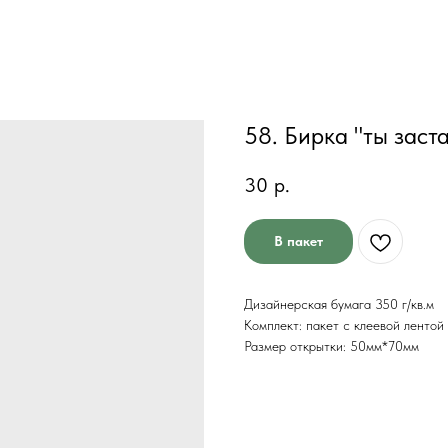
58. Бирка "ты заст
30
р.
В пакет
Дизайнерская бумага 350 г/кв.м
Комплект: пакет с клеевой лентой
Размер открытки: 50мм*70мм