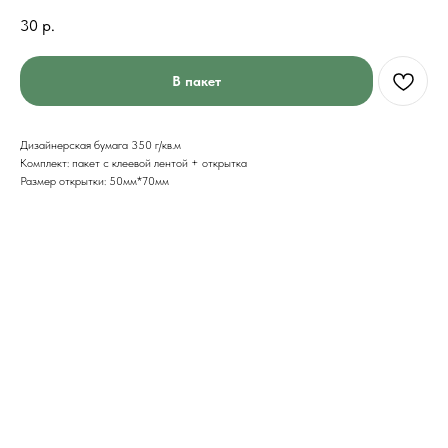
30
р.
В пакет
Дизайнерская бумага 350 г/кв.м
Комплект: пакет с клеевой лентой + открытка
Размер открытки: 50мм*70мм