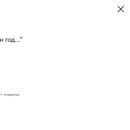
 год..."
 + открытка