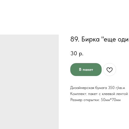
89. Бирка "еще один
30
р.
В пакет
Дизайнерская бумага 350 г/кв.м
Комплект: пакет с клеевой лентой
Размер открытки: 50мм*70мм