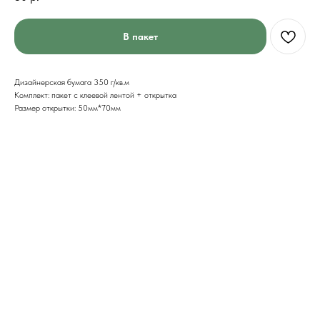
В пакет
Дизайнерская бумага 350 г/кв.м
Комплект: пакет с клеевой лентой + открытка
Размер открытки: 50мм*70мм