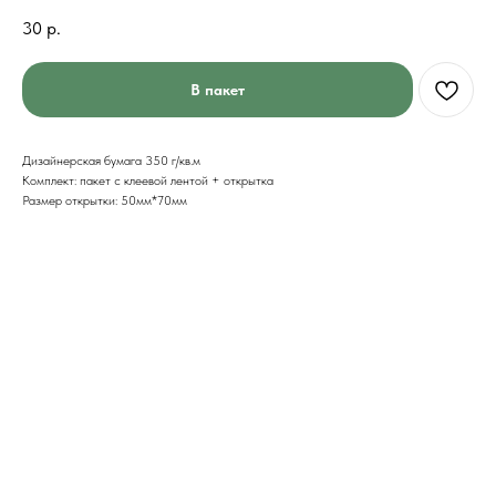
30
р.
В пакет
Дизайнерская бумага 350 г/кв.м
Комплект: пакет с клеевой лентой + открытка
Размер открытки: 50мм*70мм