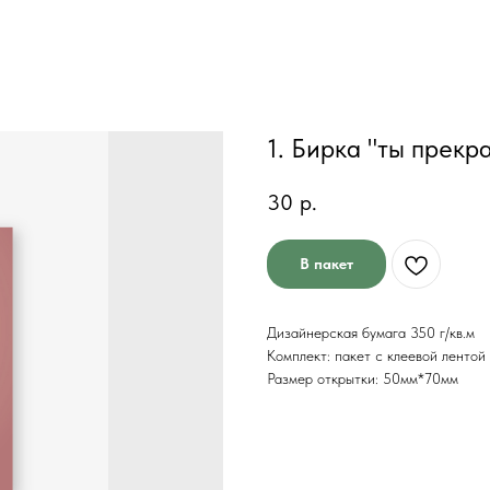
1. Бирка "ты прекр
30
р.
В пакет
Дизайнерская бумага 350 г/кв.м
Комплект: пакет с клеевой лентой
Размер открытки: 50мм*70мм