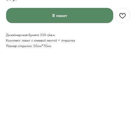
В пакет
Дизайнерская бумага 350 г/кв.м
Комплект: пакет с клеевой лентой + открытка
Размер открытки: 50мм*70мм