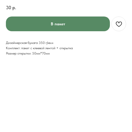
30
р.
В пакет
Дизайнерская бумага 350 г/кв.м
Комплект: пакет с клеевой лентой + открытка
Размер открытки: 50мм*70мм