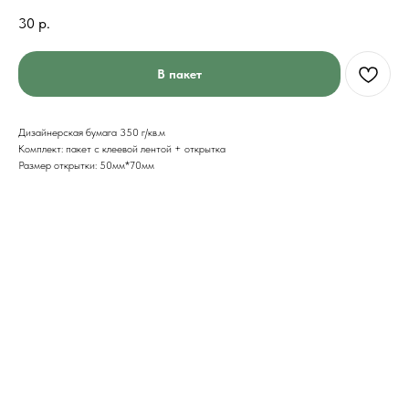
30
р.
В пакет
Дизайнерская бумага 350 г/кв.м
Комплект: пакет с клеевой лентой + открытка
Размер открытки: 50мм*70мм