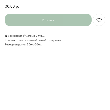
30,00
р.
В пакет
Дизайнерская бумага 350 г/кв.м
Комплект: пакет с клеевой лентой + открытка
Размер открытки: 50мм*70мм